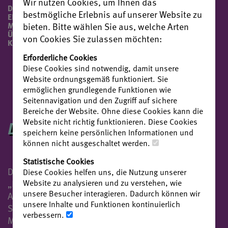
Wir nutzen Cookies, um Ihnen das
DER REICHSRITTER WAR EIN
bestmögliche Erlebnis auf unserer Website zu
ERFOLGREICHER
MILITÄRSTRATEGE UND
bieten. Bitte wählen Sie aus, welche Arten
ÜBERZEUGTER ANFÜHRER DER
von Cookies Sie zulassen möchten:
KAISERLICHEN TRUPPEN.
Erforderliche Cookies
Diese Cookies sind notwendig, damit unsere
Website ordnungsgemäß funktioniert. Sie
ermöglichen grundlegende Funktionen wie
Seitennavigation und den Zugriff auf sichere
Bereiche der Website. Ohne diese Cookies kann die
DIE HISTORISCHE FIGUR
Website nicht richtig funktionieren. Diese Cookies
speichern keine persönlichen Informationen und
können nicht ausgeschaltet werden.
Statistische Cookies
Der Adelige Georg von Waldburg, auch bekannt als
Diese Cookies helfen uns, die Nutzung unserer
Website zu analysieren und zu verstehen, wie
„Bauernjörg”, war der Hauptgegner der
unsere Besucher interagieren. Dadurch können wir
Aufständischen. Er diente den größeren Mächten in
unsere Inhalte und Funktionen kontinuierlich
Süddeutschland als Diplomat, Verwalter und
verbessern.
Militär, bis ihn der Schwäbische Bund mit der