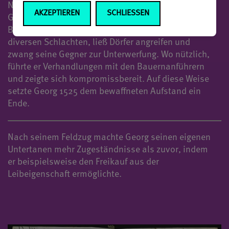
Niederschlagung der Aufständischen beauftragte.
AKZEPTIEREN
SCHLIESSEN
Georg führte ein wachsendes Heer in das
Bundesgebiet, zerschlug mehrere Bauernhaufen in
diversen Schlachten, ließ Dörfer angreifen und
zwang seine Gegner zur Unterwerfung. Wo nützlich,
führte er Verhandlungen mit den Bauernanführern
und zeigte sich kompromissbereit. Auf diese Weise
setzte Georg 1525 dem bewaffneten Aufstand ein
Ende.
Nach seinem Feldzug machte Georg seinen eigenen 
Untertanen mehr Zugeständnisse als zuvor, indem 
er beispielsweise den Freikauf aus der 
Leibeigenschaft ermöglichte.