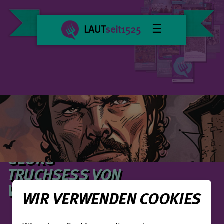
☰
LAUT
seit1525
DER
FELDHERR
GEORG
TRUCHSESS VON
WALDBURG
WIR VERWENDEN COOKIES