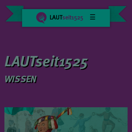
☰
LAUT
seit1525
LAUTseit1525
WISSEN