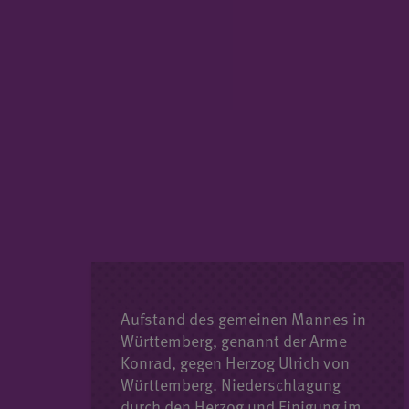
Aufstand des gemeinen Mannes in
Württemberg, genannt der Arme
Konrad, gegen Herzog Ulrich von
Württemberg. Niederschlagung
durch den Herzog und Einigung im