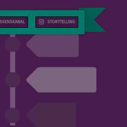
SSENSKANAL
⠀STORYTELLING