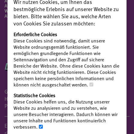
ANFÜHRER BEI DEN
Wir nutzen Cookies, um Ihnen das
AUFSTÄNDISCHEN, SPÄTER JEDOCH
bestmögliche Erlebnis auf unserer Website zu
WIEDER AUF DER SEITE DES
ADELS.
bieten. Bitte wählen Sie aus, welche Arten
von Cookies Sie zulassen möchten:
Erforderliche Cookies
Diese Cookies sind notwendig, damit unsere
Website ordnungsgemäß funktioniert. Sie
ermöglichen grundlegende Funktionen wie
Seitennavigation und den Zugriff auf sichere
DIE HISTORISCHE FIGUR
Bereiche der Website. Ohne diese Cookies kann die
Website nicht richtig funktionieren. Diese Cookies
speichern keine persönlichen Informationen und
können nicht ausgeschaltet werden.
Götz von Berlichingen, der Ritter mit der eisernen
Statistische Cookies
Hand, ist wahrscheinlich der bekannteste unserer
Diese Cookies helfen uns, die Nutzung unserer
Protagonist*innen.
Website zu analysieren und zu verstehen, wie
unsere Besucher interagieren. Dadurch können wir
unsere Inhalte und Funktionen kontinuierlich
Er war ein Ritter vom alten Schlag und den alten
verbessern.
ritterlichen Tugenden verpflichtet. Mit der Welt, wie