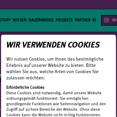
STORY
WISSEN
BAUERNKRIEG
PROJEKTE
PARTNER
KI
⠀WI
WIR VERWENDEN COOKIES
Wir nutzen Cookies, um Ihnen das bestmögliche
Erlebnis auf unserer Website zu bieten. Bitte
TIONSPOSTS
wählen Sie aus, welche Arten von Cookies Sie
zulassen möchten:
Erforderliche Cookies
Diese Cookies sind notwendig, damit unsere Website
ordnungsgemäß funktioniert. Sie ermöglichen
grundlegende Funktionen wie Seitennavigation und den
griffe und deren verschiedenen Kontexte in der Gegenwar
Zugriff auf sichere Bereiche der Website. Ohne diese
Cookies kann die Website nicht richtig funktionieren.
– werden die Themen durch die begleitenden, von verschi