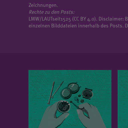
Zeichnungen.
Rechte zu den Posts:
LMW/LAUTseit1525 (CC BY 4.0). Disclaimer: B
einzelnen Bilddateien innerhalb des Posts. Di