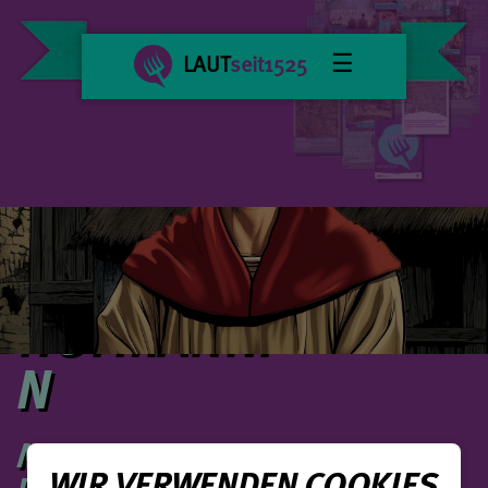
☰
LAUT
seit1525
DIE
SCHWARZE
HOFMÄNNI
N
MARGARETE
WIR VERWENDEN COOKIES