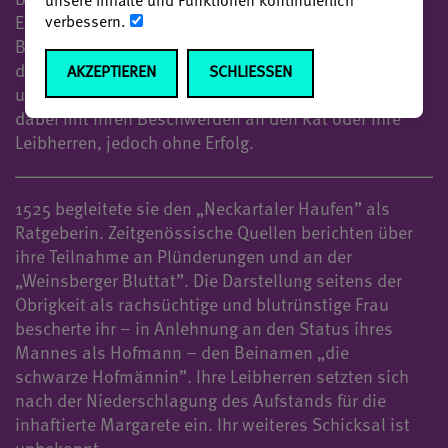
Beteiligung am Bauernkrieg 1525 öffentlich in
unsere Inhalte und Funktionen kontinuierlich
verbessern.
Erscheinung. Mehrfach hatte sich die Witwe aus
Böckingen bei Heilbronn in den Jahren zuvor gegen
die Forderung von Zahlungen aufgelehnt, die sie als
AKZEPTIEREN
SCHLIESSEN
ungerecht empfand. Immer wieder wandte sie sich
dabei mit ihren Beschwerden an den Rat oder ihre
Leibherren, jedoch ohne Erfolg.
1525 begleitete sie den „Neckartaler Haufen” als
Ratgeberin. Zeitgenössische Quellen berichten über
ihre Teilnahme an Plünderungen und an der
„Weinsberger Bluttat”. Die Darstellung seitens der
Obrigkeit als rachsüchtige und blutrünstige Frau
bescherte ihr – in Anlehnung an den Status ihres
Mannes als Hofmann – den Beinamen „die
schwarze Hofmännin”. Ihre Leibherren setzten sich
nach der Niederschlagung des Aufstands für die
inhaftierte Margarete ein. Ihr weiteres Schicksal ist