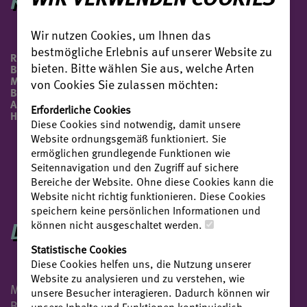
RENNER
Wir nutzen Cookies, um Ihnen das
bestmögliche Erlebnis auf unserer Website zu
RENNER WAR EINE ANFÜHRERIN IM
BAUERNKRIEG, DIE DURCH IHREN
bieten. Bitte wählen Sie aus, welche Arten
MUT UND IHRE FÜHRUNGSROLLE
von Cookies Sie zulassen möchten:
BEI DER ORGANISATION DER
AUFSTÄNDISCHEN BAUERN
Erforderliche Cookies
HERVORTRAT.
Diese Cookies sind notwendig, damit unsere
Website ordnungsgemäß funktioniert. Sie
ermöglichen grundlegende Funktionen wie
Seitennavigation und den Zugriff auf sichere
Bereiche der Website. Ohne diese Cookies kann die
Website nicht richtig funktionieren. Diese Cookies
speichern keine persönlichen Informationen und
DIE HISTORISCHE FIGUR
können nicht ausgeschaltet werden.
Statistische Cookies
Diese Cookies helfen uns, die Nutzung unserer
Website zu analysieren und zu verstehen, wie
Margarete Renner trat nicht erst durch ihre
unsere Besucher interagieren. Dadurch können wir