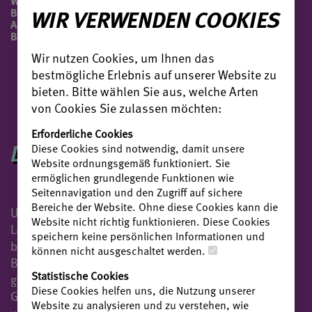
WAR EIN ANFÜHRER DES
WIR VERWENDEN COOKIES
BALTRINGER HAUFENS UND NAHM
AM MEMMINGER
BAUERNPARLAMENT TEIL.
Wir nutzen Cookies, um Ihnen das
bestmögliche Erlebnis auf unserer Website zu
bieten. Bitte wählen Sie aus, welche Arten
von Cookies Sie zulassen möchten:
Erforderliche Cookies
DIE HISTORISCHE FIGUR
Diese Cookies sind notwendig, damit unsere
Website ordnungsgemäß funktioniert. Sie
ermöglichen grundlegende Funktionen wie
Seitennavigation und den Zugriff auf sichere
Bereiche der Website. Ohne diese Cookies kann die
Ulrich war von Beruf Schmied in Sulmingen,
Website nicht richtig funktionieren. Diese Cookies
Landwirt und Familienvater. Vermutlich aufgrund
speichern keine persönlichen Informationen und
besonderer Führungsqualitäten wurde er von den
können nicht ausgeschaltet werden.
Bauern in Baltringen (bei Ulm) zum Anführer
Statistische Cookies
gewählt. Auch andere Mitglieder seiner
Diese Cookies helfen uns, die Nutzung unserer
Großfamilie, wie sein Schwiegervater Hans Warner,
Website zu analysieren und zu verstehen, wie