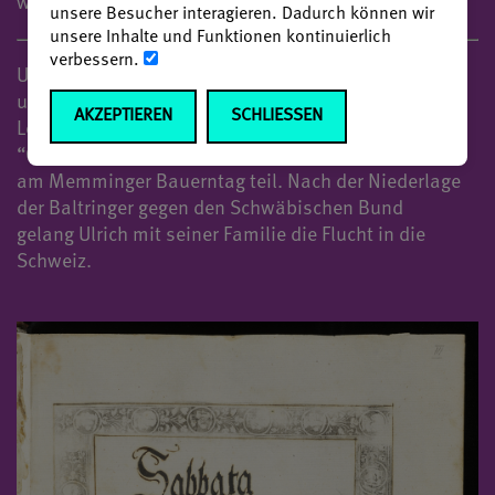
wurden zu Führern im Bauernkrieg.
unsere Besucher interagieren. Dadurch können wir
unsere Inhalte und Funktionen kontinuierlich
verbessern.
Ulrich Schmid war ein Anhänger der Reformation
und damit auch ein Verfechter der biblischen
AKZEPTIEREN
SCHLIESSEN
Legitimation des Aufstandes in Form des
“Gottesgnadentums”. Ulrich nahm unter anderem
am Memminger Bauerntag teil. Nach der Niederlage
der Baltringer gegen den Schwäbischen Bund
gelang Ulrich mit seiner Familie die Flucht in die
Schweiz.